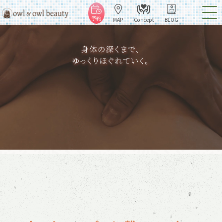
予約
MAP
Concept
BLOG