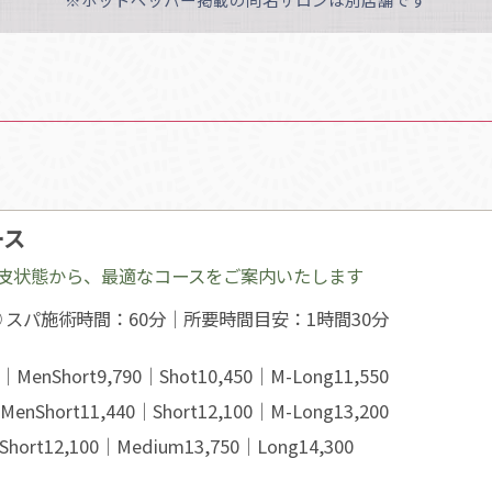
ース
皮状態から、最適なコースをご案内いたします
スパ施術時間：60分｜所要時間目安：1時間30分
｜MenShort
9,790｜
Shot
10,450｜
M-Long
11,550
MenShort
11,440｜
Short
12,100｜
M-Long
13,200
Short
12,100｜
Medium
13,750｜
Long
14,300