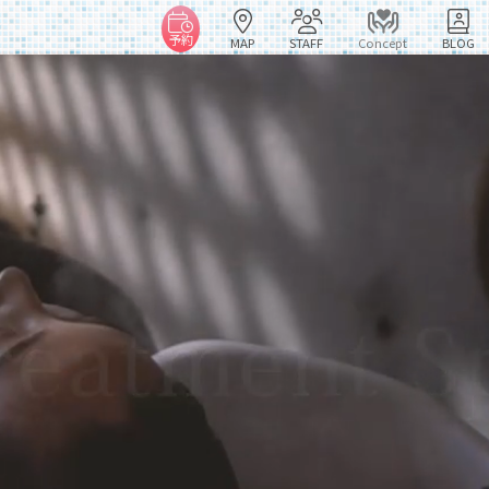
予約
MAP
STAFF
Concept
BLOG